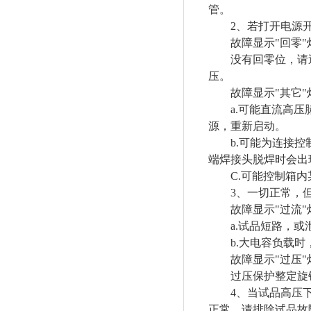
管。
2、若打开电源开
故障显示"回零"
没有回零位，请逆时
压。
故障显示"其它"灯
a.可能直流高压脉
源，重新启动。
b.可能为连接控制
端焊接头脱焊时会出
C.可能控制箱内某
3、一切正常，但
故障显示"过流"
a.试品短路，或
b.大电容负载时，
故障显示"过压"
过压保护整定旋钮
4、当试品高压下
正常，请排除试品故