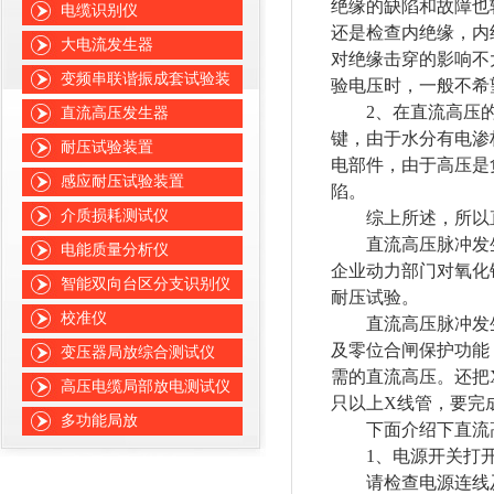
绝缘的缺陷和故障也
电缆识别仪
还是检查内绝缘，内
大电流发生器
对绝缘击穿的影响不
变频串联谐振成套试验装
验电压时，一般不希
置
2、在直流高压的
直流高压发生器
键，由于水分有电渗
耐压试验装置
电部件，由于高压是
感应耐压试验装置
陷。
介质损耗测试仪
综上所述，所以直
直流高压脉冲发生
电能质量分析仪
企业动力部门对氧化
智能双向台区分支识别仪
耐压试验。
校准仪
直流高压脉冲发生
及零位合闸保护功能
变压器局放综合测试仪
需的直流高压。还把
高压电缆局部放电测试仪
只以上X线管，要完
多功能局放
下面介绍下直流高
1、电源开关打开
请检查电源连线及