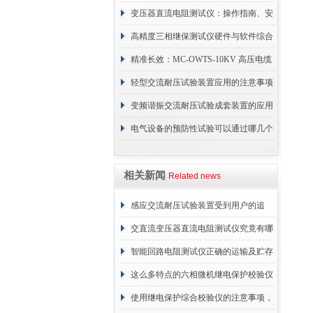
变压器直流电阻测试仪：操作指南、安
全措施与技术指标
高精度三相继保测试仪硬件与软件综合
亮点
精准长效：MC-OWTS-10KV 高压电缆
局部放电测试仪精度维护方案
轻型交流耐压试验装置应用的注意事项
变频谐振交流耐压试验成套装置的应用
与安装
电气设备的预防性试验可以通过哪几个
方面进行
相关新闻
Related news
感应交流耐压试验装置受到用户的追
捧，它的魅力何在？
交直流变压器直流电阻测试仪究竟有哪
些特别之处呢？
智能回路电阻测试仪正确的运输及贮存
方法介绍
这么多特点的六相微机继电保护校验仪
你见过吗
使用继电保护综合校验仪的注意事项，