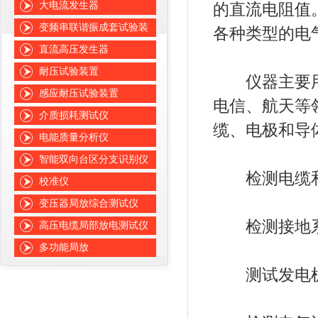
大电流发生器
的直流电阻值
变频串联谐振成套试验装
各种类型的电
置
直流高压发生器
耐压试验装置
仪器主要用
感应耐压试验装置
电信、航天等
介质损耗测试仪
缆、电极和导
电能质量分析仪
智能双向台区分支识别仪
检测电缆和
校准仪
变压器局放综合测试仪
检测接地系
高压电缆局部放电测试仪
多功能局放
测试发电机