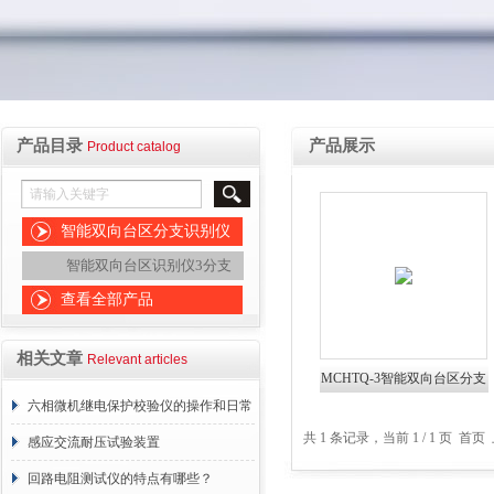
产品目录
产品展示
Product catalog
智能双向台区分支识别仪
智能双向台区识别仪3分支
查看全部产品
相关文章
Relevant articles
MCHTQ-3智能双向台区分支
六相微机继电保护校验仪的操作和日常
识别仪
共 1 条记录，当前 1 / 1 页 
维护
感应交流耐压试验装置
回路电阻测试仪的特点有哪些？