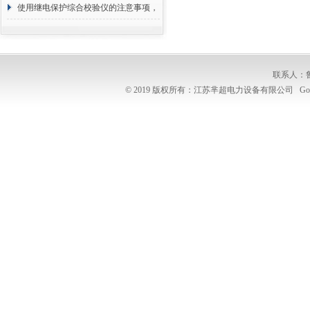
你见过吗
使用继电保护综合校验仪的注意事项，
谁敢说都知道？
联系人：
© 2019 版权所有：江苏芈超电力设备有限公司
Go