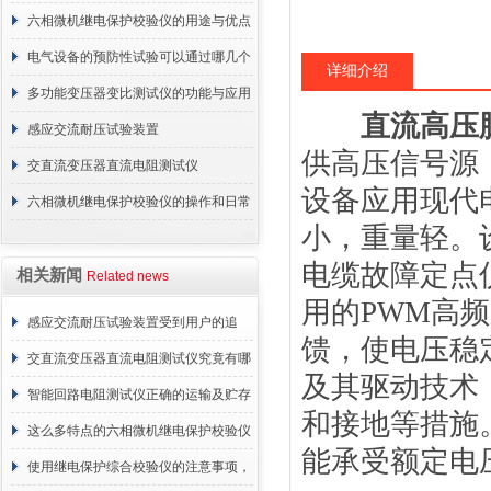
六相微机继电保护校验仪的用途与优点
解析
电气设备的预防性试验可以通过哪几个
详细介绍
方面进行
多功能变压器变比测试仪的功能与应用
直流高压
感应交流耐压试验装置
供高压信号源
交直流变压器直流电阻测试仪
设备应用现代
六相微机继电保护校验仪的操作和日常
小，重量轻。
维护
电缆故障定点
相关新闻
Related news
用的PWM高
感应交流耐压试验装置受到用户的追
馈，使电压稳
捧，它的魅力何在？
交直流变压器直流电阻测试仪究竟有哪
及其驱动技术
些特别之处呢？
智能回路电阻测试仪正确的运输及贮存
和接地等措施
方法介绍
这么多特点的六相微机继电保护校验仪
能承受额定电
你见过吗
使用继电保护综合校验仪的注意事项，