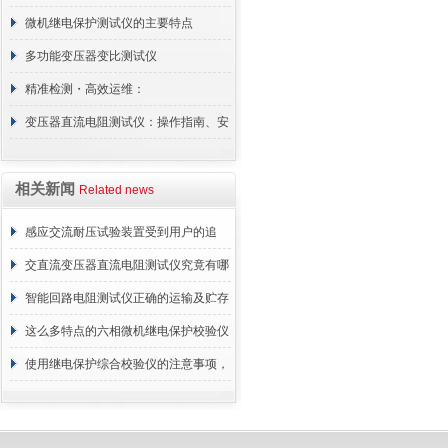
特点
微机继电保护测试仪的主要特点
多功能变压器变比测试仪
精准检测・高效运维：
MC‑OWTS‑10KV 高压电缆局部放电测
变压器直流电阻测试仪：操作指南、安
试仪核心优势
全措施与技术指标
相关新闻
Related news
感应交流耐压试验装置受到用户的追
捧，它的魅力何在？
交直流变压器直流电阻测试仪究竟有哪
些特别之处呢？
智能回路电阻测试仪正确的运输及贮存
方法介绍
这么多特点的六相微机继电保护校验仪
你见过吗
使用继电保护综合校验仪的注意事项，
谁敢说都知道？