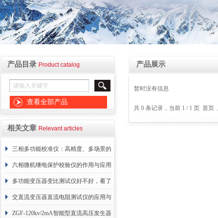
产品目录
产品展示
Product catalog
暂时没有信息
查看全部产品
共 0 条记录，当前 1 / 1 页 
相关文章
Relevant articles
三相多功能校准仪：高精度、多场景的
计量核心装备
六相微机继电保护校验仪的作用与应用
多功能变压器变比测试仪好不好，看了
你就有数了！
交直流变压器直流电阻测试仪的应用与
价值分析
ZGF-120kv/2mA智能型直流高压发生器