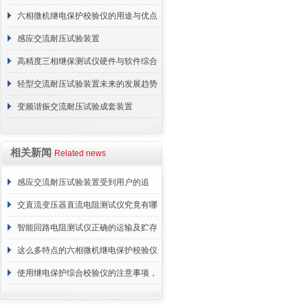
六相微机继电保护校验仪的用途与优点
解析
感应交流耐压试验装置
高精度三相继保测试仪硬件与软件综合
亮点
轻型交流耐压试验装置未来的发展趋势
探讨
变频谐振交流耐压试验成套装置
相关新闻
Related news
感应交流耐压试验装置受到用户的追
捧，它的魅力何在？
交直流变压器直流电阻测试仪究竟有哪
些特别之处呢？
智能回路电阻测试仪正确的运输及贮存
方法介绍
这么多特点的六相微机继电保护校验仪
你见过吗
使用继电保护综合校验仪的注意事项，
谁敢说都知道？