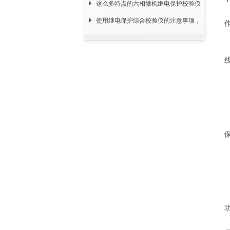
方法介绍
这么多特点的六相微机继电保护校验仪
你见过吗
使用继电保护综合校验仪的注意事项，
谁敢说都知道？