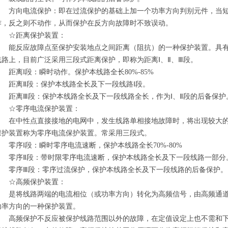
方向电流保护：即在过流保护的基础上加一个功率方向判别元件，当短
作，反之则不动作，从而保护在反方向故障时不致误动。
☆距离保护装置：
能反应故障点至保护安装地点之间距离（阻抗）的一种保护装置。具有
线路上，目前广泛采用三段式距离保护，即称为距离Ⅰ、Ⅱ、Ⅲ段。
距离Ⅰ段：瞬时动作。保护本线路全长80%-85%
距离Ⅱ段：保护本线路全长及下一段线路Ⅰ段。
距离Ⅲ段：保护本线路全长及下一段线路全长，作为Ⅰ、Ⅱ段的后备保护
☆零序电流保护装置：
在中性点直接接地的电网中，发生线路单相接地故障时，将出现较大的
保护装置称为零序电流保护装置。常采用三段式。
零序Ⅰ段：瞬时零序电流速断，保护本线路全长70%-80%
零序Ⅱ段：带时限零序电流速断，保护本线路全长及下一段线路一部分
零序Ⅲ段：零序过流保护，保护本线路全长及下一段线路的后备保护。
☆高频保护装置：
是将线路两端的电流相位（或功率方向）转化为高频信号，由高频通道
功率方向的一种保护装置。
高频保护不反应被保护线路范围以外的故障，在定值设定上也不需和下