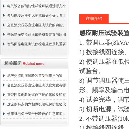
电气设备的预防性试验可以通过哪几个
方面进行
多功能变压器变比测试仪好不好，看了
详细介绍
你就有数了！
交直流变压器直流电阻测试仪的功能、
感应耐压试验装
特点与应用
变频谐振交流耐压试验成套装置的应用
1. 带调压器(3kVA~
与安装
智能回路电阻测试仪检定规程及其重要
1) 按接线图连
性探析
2) 使调压器在
相关新闻
Related news
试验台。
感应交流耐压试验装置受到用户的追
3) 调节调压器
捧，它的魅力何在？
交直流变压器直流电阻测试仪究竟有哪
形、频率及输出
些特别之处呢？
智能回路电阻测试仪正确的运输及贮存
4) 试验完毕，
方法介绍
这么多特点的六相微机继电保护校验仪
5) 切断电源，试
你见过吗
使用继电保护综合校验仪的注意事项，
2. 不带调压器(10kV
谁敢说都知道？
1) 按接线图连