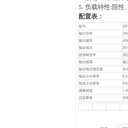
5. 负载特性:阻
配置表：
型号
DF
输出功率
3k
输出频率
4
输出电压
0
波形畸变率
纯
输出隔离
输
输出电压稳定度
自
电压小分辨率
0.
电流小分辨率
0.
测量精度
+-
仪器重量
20